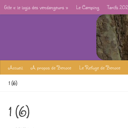
Gite « le logis des vendangeurs »
Le Camping
Tarifs 20
Skip to content
Accueil
À propos de Benoce
Le Refuge de Benoce
1 (6)
1 (6)