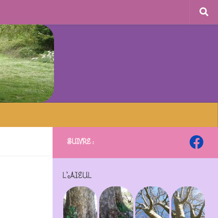
SUIVRE :
L’AÏEUL