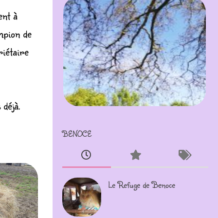
ent à
mpion de
riétaire
 déjà.
BENOCE
Le Refuge de Benoce