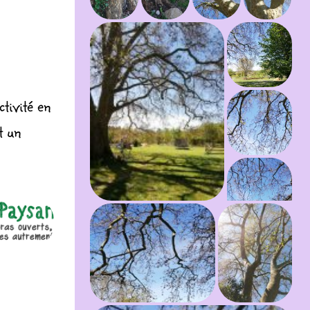
tivité en
t un